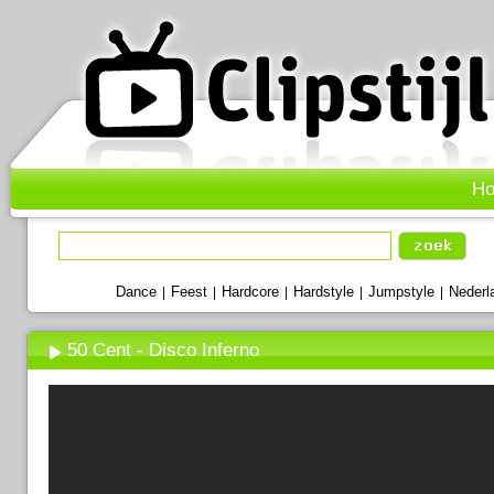
H
Dance
Feest
Hardcore
Hardstyle
Jumpstyle
Nederl
|
|
|
|
|
50 Cent - Disco Inferno