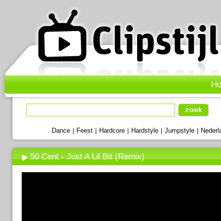
H
Dance
Feest
Hardcore
Hardstyle
Jumpstyle
Nederl
|
|
|
|
|
50 Cent - Just A Lil Bit (Remix)