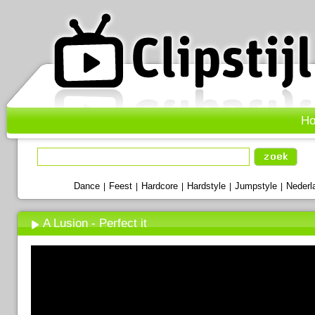
H
Dance
Feest
Hardcore
Hardstyle
Jumpstyle
Nederl
|
|
|
|
|
A Lusion - Perfect it