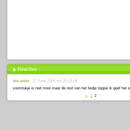
Reacties
drie-wieler
27 June 2008 om 20:22:48
voorstukje is niet mooi maar de rest van het liedje toppie ik geef het 
«
1
2
»