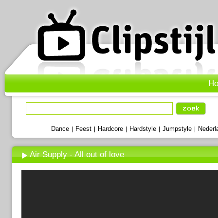
H
Dance
Feest
Hardcore
Hardstyle
Jumpstyle
Nederl
|
|
|
|
|
Air Supply - All out of love