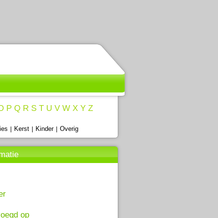
O
P
Q
R
S
T
U
V
W
X
Y
Z
ies
Kerst
Kinder
Overig
|
|
|
rmatie
er
oegd op