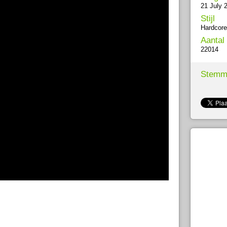
21 July 
Stijl
Hardcore
Aantal
22014
Stemm