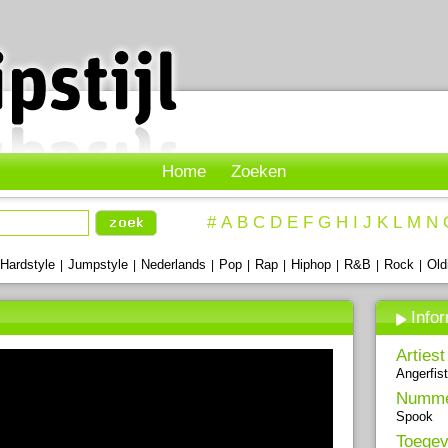
Home
Zoeken
#
A
B
C
D
E
F
G
H
I
J
K
L
M
N
Hardstyle
Jumpstyle
Nederlands
Pop
Rap
Hiphop
R&B
Rock
Old
|
|
|
|
|
|
|
|
Info
Artiest
Angerfist
Numm
Spook
Toegev