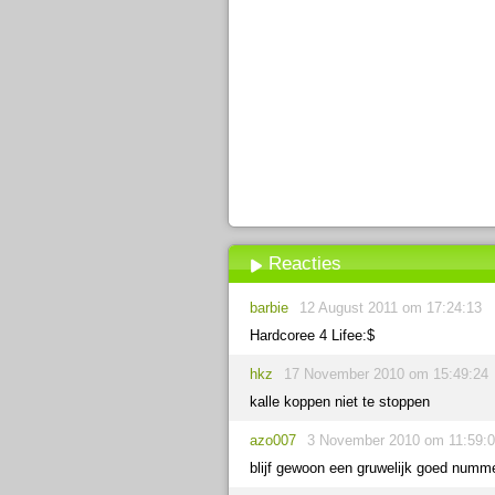
Reacties
barbie
12 August 2011 om 17:24:13
Hardcoree 4 Lifee:$
hkz
17 November 2010 om 15:49:24
kalle koppen niet te stoppen
azo007
3 November 2010 om 11:59:
blijf gewoon een gruwelijk goed nummer!