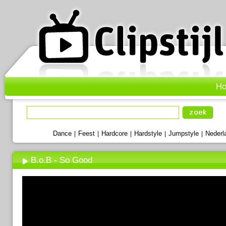
H
Dance
Feest
Hardcore
Hardstyle
Jumpstyle
Nederl
|
|
|
|
|
B.o.B - So Good