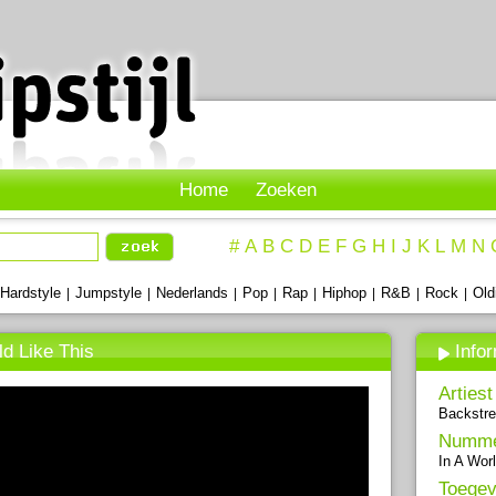
Home
Zoeken
#
A
B
C
D
E
F
G
H
I
J
K
L
M
N
Hardstyle
Jumpstyle
Nederlands
Pop
Rap
Hiphop
R&B
Rock
Old
|
|
|
|
|
|
|
|
ld Like This
Info
Artiest
Backstre
Numm
In A Wor
Toegev