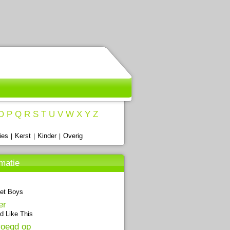
O
P
Q
R
S
T
U
V
W
X
Y
Z
ies
Kerst
Kinder
Overig
|
|
|
rmatie
et Boys
er
ld Like This
oegd op