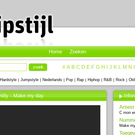
Home
Zoeken
#
A
B
C
D
E
F
G
H
I
J
K
L
M
N
Hardstyle
Jumpstyle
Nederlands
Pop
Rap
Hiphop
R&B
Rock
Old
|
|
|
|
|
|
|
|
hilly - Make my day
Info
Artiest
C mon en
Numm
Make my
Toegev