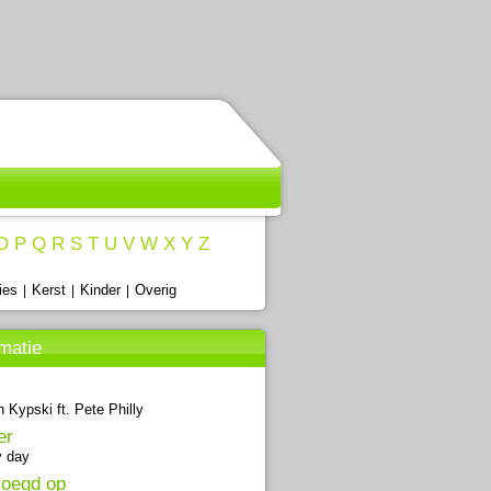
O
P
Q
R
S
T
U
V
W
X
Y
Z
ies
Kerst
Kinder
Overig
|
|
|
rmatie
 Kypski ft. Pete Philly
er
 day
oegd op