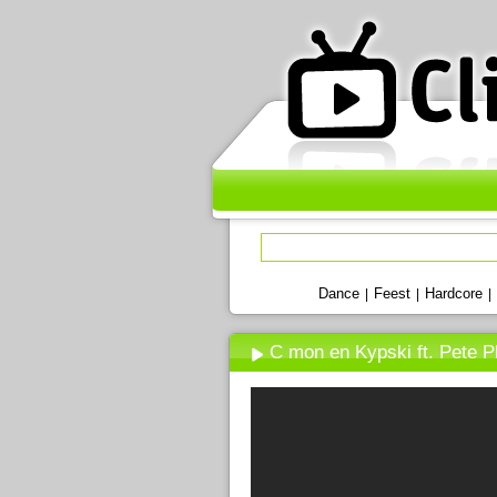
Dance
Feest
Hardcore
|
|
|
C mon en Kypski ft. Pete P