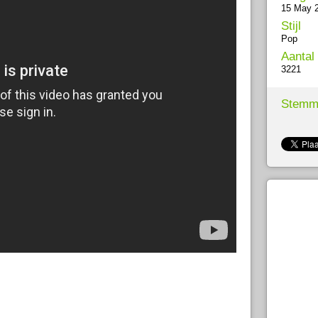
15 May 
Stijl
Pop
Aantal
3221
Stemm