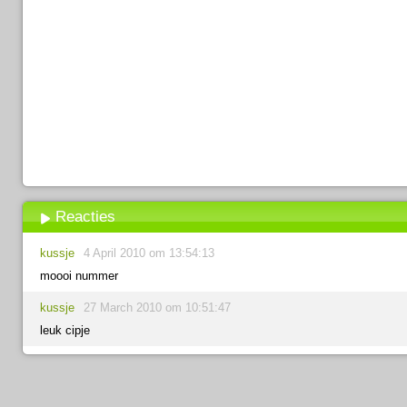
Reacties
kussje
4 April 2010 om 13:54:13
moooi nummer
kussje
27 March 2010 om 10:51:47
leuk cipje