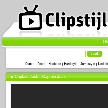
H
Dance
Feest
Hardcore
Hardstyle
Jumpstyle
Nederl
|
|
|
|
|
Captain Jack - Captain Jack