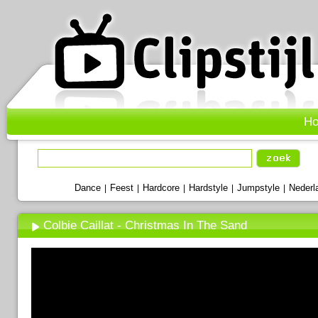
H
Dance
Feest
Hardcore
Hardstyle
Jumpstyle
Nederl
|
|
|
|
|
Colbie Caillat - Christmas In The Sand