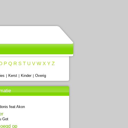
O
P
Q
R
S
T
U
V
W
X
Y
Z
ies
Kerst
Kinder
Overig
|
|
|
rmatie
donis feat Akon
er
u Got
oegd op