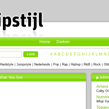
Home
Zoeken
#
A
B
C
D
E
F
G
H
I
J
K
L
M
N
Hardstyle
Jumpstyle
Nederlands
Pop
Rap
Hiphop
R&B
Rock
Old
|
|
|
|
|
|
|
|
What You Got
Info
Artiest
Colby O'
Numm
What Yo
Toegev