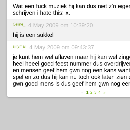
Wat een fuck muziek hij kan dus niet z'n eig
schrijven i hate this! x.
Celine_
4 May 2009 om 10:39:20
hij is een sukkel
sillymail
4 May 2009 om 09:43:37
je kunt hem wel aflaven maar hij kan wel zing
heel heeel goed feest nummer dus overdrijve
en mensen geef hem gwn nog een kans want 
spel en zo dus hij kan nu toch ook laten zien 
gwn goed mens is dus geef hem gwn nog ee
«
1
2
3
4
»