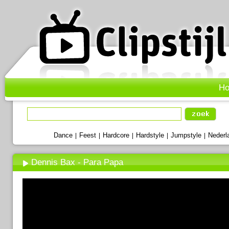
H
Dance
Feest
Hardcore
Hardstyle
Jumpstyle
Nederl
|
|
|
|
|
Dennis Bax - Para Papa