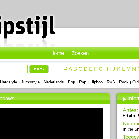
Home
Zoeken
#
A
B
C
D
E
F
G
H
I
J
K
L
M
N
Hardstyle
Jumpstyle
Nederlands
Pop
Rap
Hiphop
R&B
Rock
Old
|
|
|
|
|
|
|
|
hadows
Info
Artiest
Edsilia 
Numm
In the S
Toegev