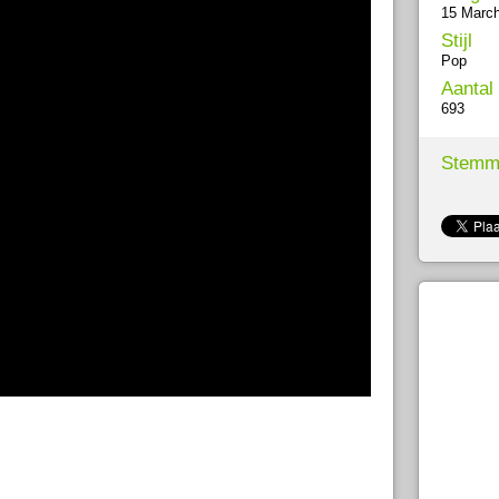
15 Marc
Stijl
Pop
Aantal
693
Stemm