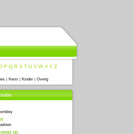
O
P
Q
R
S
T
U
V
W
X
Y
Z
ies
Kerst
Kinder
Overig
|
|
|
rmatie
Rombley
er
hadows
oegd op