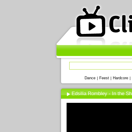
Dance
Feest
Hardcore
|
|
|
Edsilia Rombley - In the S