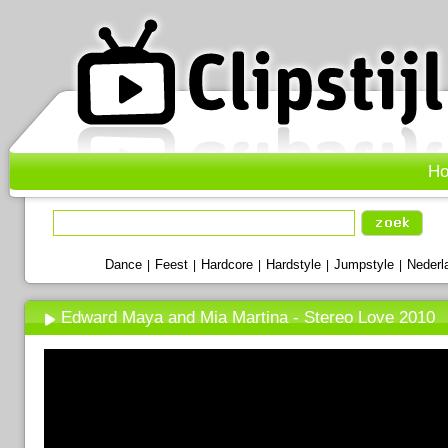
H
Dance
Feest
Hardcore
Hardstyle
Jumpstyle
Nederl
|
|
|
|
|
Edward Maya and Mia Martina - Stereo Love 2010