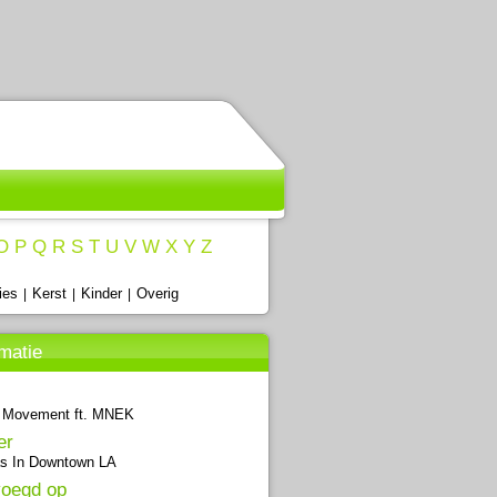
O
P
Q
R
S
T
U
V
W
X
Y
Z
ies
Kerst
Kinder
Overig
|
|
|
rmatie
t Movement ft. MNEK
er
as In Downtown LA
oegd op