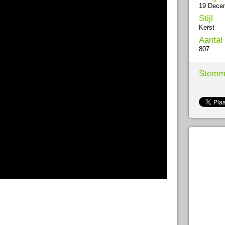
19 Dece
Stijl
Kerst
Aantal
807
Stemm