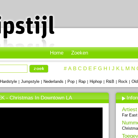
Home
Zoeken
#
A
B
C
D
E
F
G
H
I
J
K
L
M
N
Hardstyle
Jumpstyle
Nederlands
Pop
Rap
Hiphop
R&B
Rock
Old
|
|
|
|
|
|
|
|
EK - Christmas In Downtown LA
Info
Artiest
Far Eas
Numm
Christm
Toegev