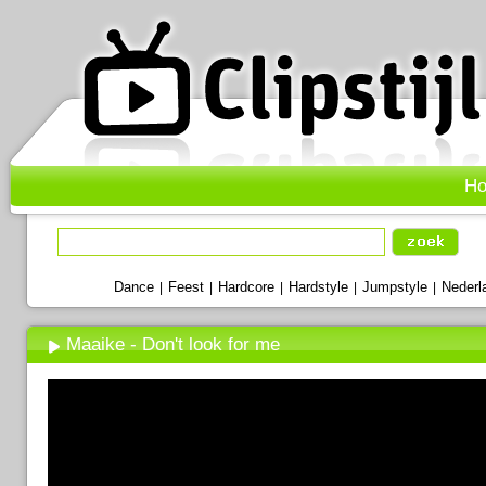
H
Dance
Feest
Hardcore
Hardstyle
Jumpstyle
Nederl
|
|
|
|
|
Maaike - Don't look for me