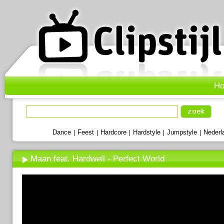
H
Dance
Feest
Hardcore
Hardstyle
Jumpstyle
Nederl
|
|
|
|
|
Maan feat. Hardwell - Perfect World