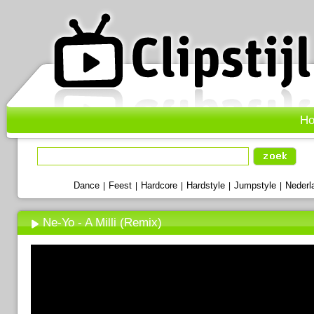
H
Dance
Feest
Hardcore
Hardstyle
Jumpstyle
Nederl
|
|
|
|
|
Ne-Yo - A Milli (Remix)