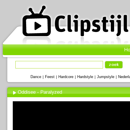
H
Dance
Feest
Hardcore
Hardstyle
Jumpstyle
Nederl
|
|
|
|
|
Oddisee - Paralyzed