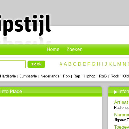
Home
Zoeken
#
A
B
C
D
E
F
G
H
I
J
K
L
M
N
Hardstyle
Jumpstyle
Nederlands
Pop
Rap
Hiphop
R&B
Rock
Old
|
|
|
|
|
|
|
|
 Into Place
Info
Artiest
Radiohe
Numm
Jigsaw F
Toegev