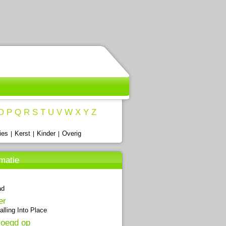
O
P
Q
R
S
T
U
V
W
X
Y
Z
ies
Kerst
Kinder
Overig
|
|
|
rmatie
ad
er
alling Into Place
oegd op