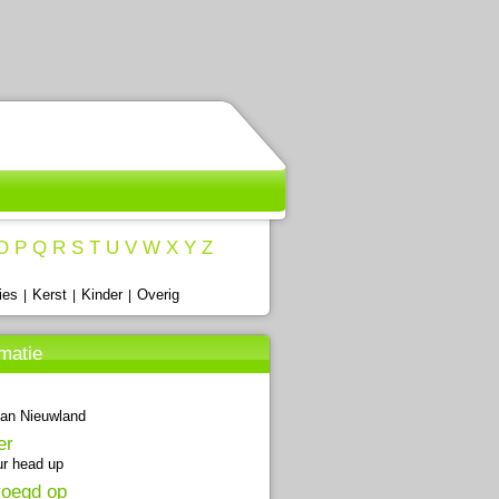
O
P
Q
R
S
T
U
V
W
X
Y
Z
ies
Kerst
Kinder
Overig
|
|
|
rmatie
an Nieuwland
er
r head up
oegd op