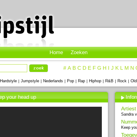
Home
Zoeken
#
A
B
C
D
E
F
G
H
I
J
K
L
M
N
Hardstyle
Jumpstyle
Nederlands
Pop
Rap
Hiphop
R&B
Rock
Old
|
|
|
|
|
|
|
|
ep your head up
Info
Artiest
Sandra v
Numm
Keep you
Toegev