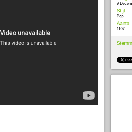
9 Decem
Stijl
Pop
Aantal
1107
Stemm