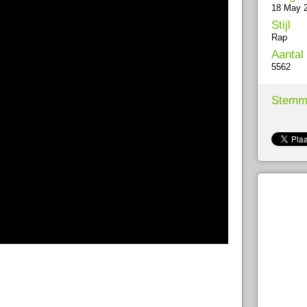
18 May 
Stijl
Rap
Aantal
5562
Stemm