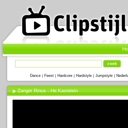
H
Dance
Feest
Hardcore
Hardstyle
Jumpstyle
Nederl
|
|
|
|
|
Zanger Rinus - He Kastelein