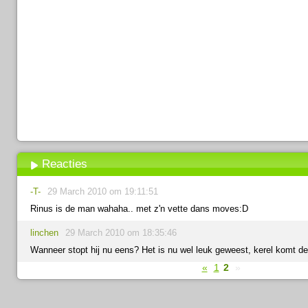
Reacties
-T-
29 March 2010 om 19:11:51
Rinus is de man wahaha.. met z'n vette dans moves:D
linchen
29 March 2010 om 18:35:46
Wanneer stopt hij nu eens? Het is nu wel leuk geweest, kerel komt de 
«
1
2
»