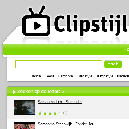
H
Dance
Feest
Hardcore
Hardstyle
Jumpstyle
Nederl
|
|
|
|
|
Zoeken op de letter: S
Samantha Fox - Surrender
(1)
Samantha Steenwijk - Zonder Jou