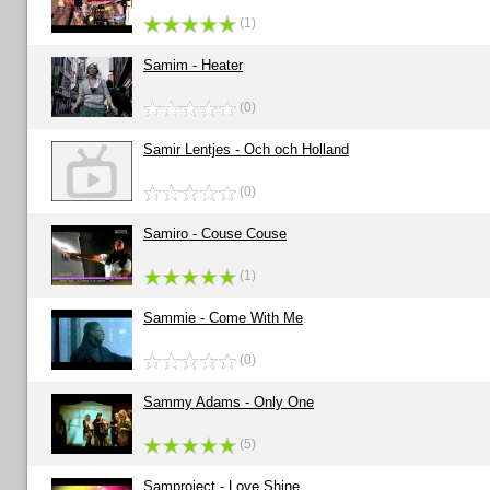
(1)
Samim - Heater
(0)
Samir Lentjes - Och och Holland
(0)
Samiro - Couse Couse
(1)
Sammie - Come With Me
(0)
Sammy Adams - Only One
(5)
Samproject - Love Shine