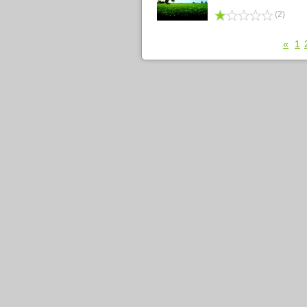
(2)
«
1