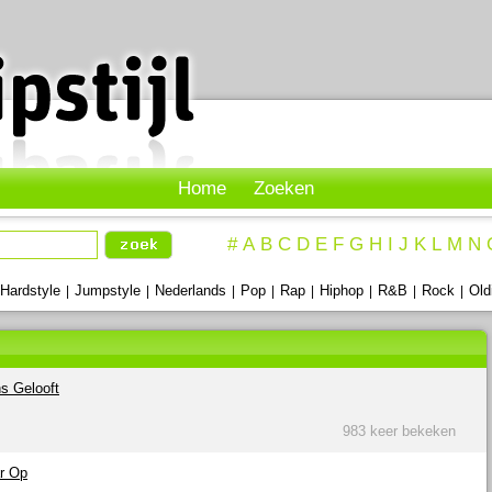
Home
Zoeken
#
A
B
C
D
E
F
G
H
I
J
K
L
M
N
Hardstyle
Jumpstyle
Nederlands
Pop
Rap
Hiphop
R&B
Rock
Old
|
|
|
|
|
|
|
|
ns Gelooft
983 keer bekeken
ar Op