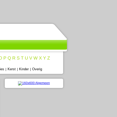
O
P
Q
R
S
T
U
V
W
X
Y
Z
ies
Kerst
Kinder
Overig
|
|
|