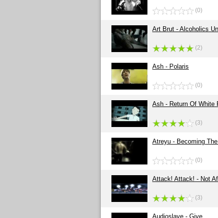
(0)
Art Brut - Alcoholics 
(2)
Ash - Polaris
(0)
Ash - Return Of White 
(3)
Atreyu - Becoming The
(0)
Attack! Attack! - Not Af
(3)
Audioslave - Give