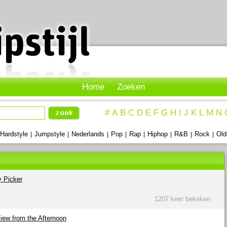
Home
Zoeken
#
A
B
C
D
E
F
G
H
I
J
K
L
M
N
Hardstyle
Jumpstyle
Nederlands
Pop
Rap
Hiphop
R&B
Rock
Old
|
|
|
|
|
|
|
|
y Picker
1207 keer bekeken
iew from the Afternoon