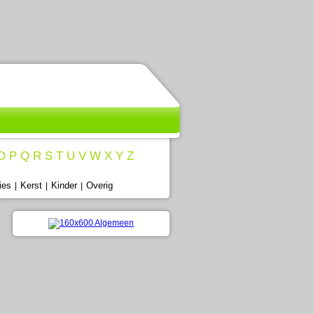
O
P
Q
R
S
T
U
V
W
X
Y
Z
ies
Kerst
Kinder
Overig
|
|
|