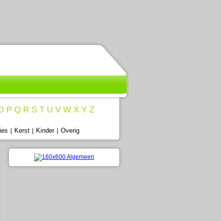
O
P
Q
R
S
T
U
V
W
X
Y
Z
ies
Kerst
Kinder
Overig
|
|
|