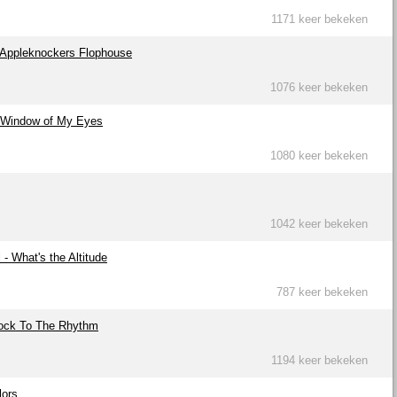
1171 keer bekeken
- Appleknockers Flophouse
1076 keer bekeken
- Window of My Eyes
1080 keer bekeken
1042 keer bekeken
- What's the Altitude
787 keer bekeken
 Rock To The Rhythm
1194 keer bekeken
lors