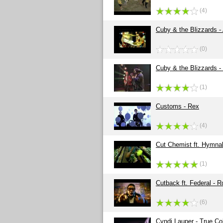
(4)
Cuby & the Blizzards 
(0)
Cuby & the Blizzards 
(1)
Customs - Rex
(4)
Cut Chemist ft. Hymnal 
(1)
Cutback ft. Federal -
(6)
Cyndi Lauper - True Co