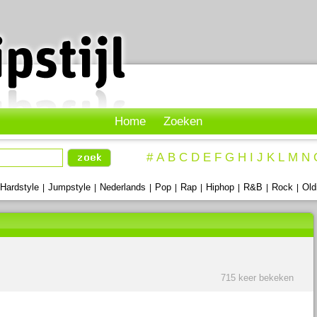
Home
Zoeken
#
A
B
C
D
E
F
G
H
I
J
K
L
M
N
Hardstyle
Jumpstyle
Nederlands
Pop
Rap
Hiphop
R&B
Rock
Old
|
|
|
|
|
|
|
|
715 keer bekeken