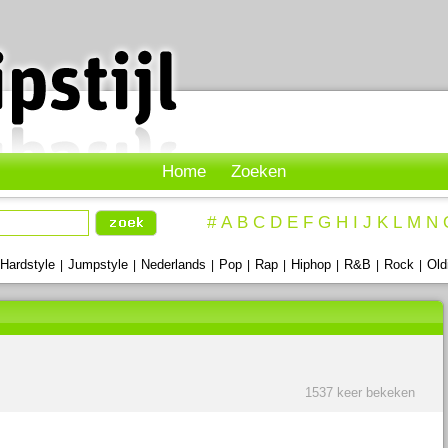
Home
Zoeken
#
A
B
C
D
E
F
G
H
I
J
K
L
M
N
Hardstyle
Jumpstyle
Nederlands
Pop
Rap
Hiphop
R&B
Rock
Old
|
|
|
|
|
|
|
|
1537 keer bekeken