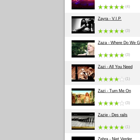
(4)
Zayra - V.I.P.
(3)
Zaza - Where Do We 
(3)
Zazi - All You Need
(1)
Zazi - Turn Me On
(3)
Zazie - Des rails
(1)
Zebra - Niet Verder