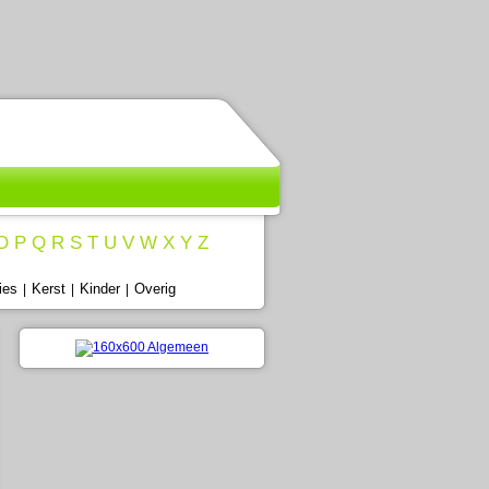
O
P
Q
R
S
T
U
V
W
X
Y
Z
ies
Kerst
Kinder
Overig
|
|
|