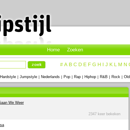
Home
Zoeken
#
A
B
C
D
E
F
G
H
I
J
K
L
M
N
Hardstyle
Jumpstyle
Nederlands
Pop
Rap
Hiphop
R&B
Rock
Old
|
|
|
|
|
|
|
|
 Gaan We Weer
2347 keer bekeken
asa