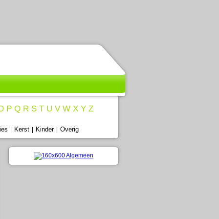
O
P
Q
R
S
T
U
V
W
X
Y
Z
ies
Kerst
Kinder
Overig
|
|
|