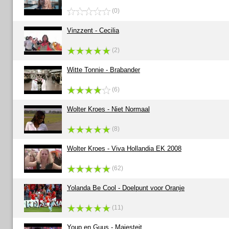
(0)
Vinzzent - Cecilia
(2)
Witte Tonnie - Brabander
(6)
Wolter Kroes - Niet Normaal
(8)
Wolter Kroes - Viva Hollandia EK 2008
(62)
Yolanda Be Cool - Doelpunt voor Oranje
(11)
Youp en Guus - Majesteit