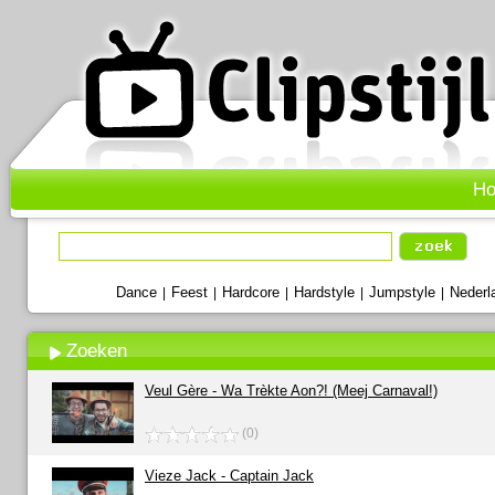
H
Dance
Feest
Hardcore
Hardstyle
Jumpstyle
Nederl
|
|
|
|
|
Zoeken
Veul Gère - Wa Trèkte Aon?! (Meej Carnaval!)
(0)
Vieze Jack - Captain Jack