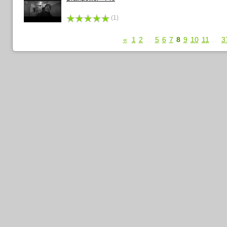
(1)
«
1
2
...
5
6
7
8
9
10
11
...
3