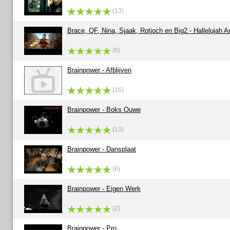
(13)
Brace, QF, Nina, Sjaak, Rotjoch en Big2 - Hallelujah
(6)
Brainpower - Afblijven
(16)
Brainpower - Boks Ouwe
(13)
Brainpower - Dansplaat
(6)
Brainpower - Eigen Werk
(2)
Brainpower - Pro