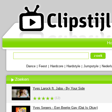
H
Dance
Feest
Hardcore
Hardstyle
Jumpstyle
Nederl
|
|
|
|
|
Zoeken
Yves Larock ft. Jaba - By Your Side
(12)
Yves Segers - Een Beetje Gay (Dat Is Okay)