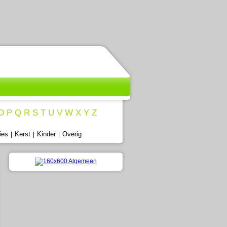
O
P
Q
R
S
T
U
V
W
X
Y
Z
ies
Kerst
Kinder
Overig
|
|
|