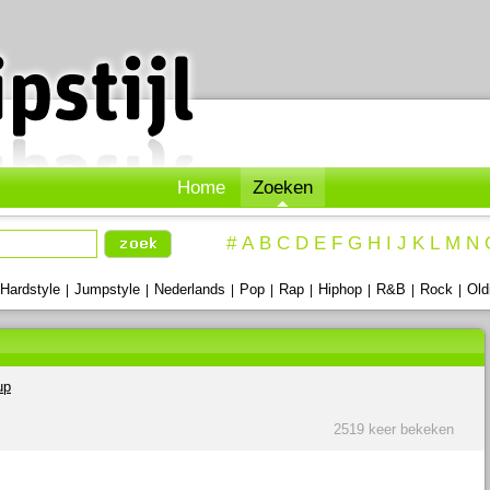
Home
Zoeken
#
A
B
C
D
E
F
G
H
I
J
K
L
M
N
Hardstyle
Jumpstyle
Nederlands
Pop
Rap
Hiphop
R&B
Rock
Old
|
|
|
|
|
|
|
|
up
2519 keer bekeken