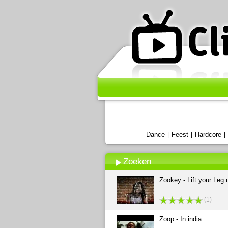
Dance
Feest
Hardcore
|
|
|
Zoeken
Zookey - Lift your Leg 
(1)
Zoop - In india