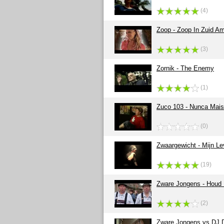
(4)
Zoop - Zoop In Zuid Am
(3)
Zornik - The Enemy
(1)
Zuco 103 - Nunca Mais
(0)
Zwaargewicht - Mijn L
(19)
Zware Jongens - Houd
(2)
Zware Jongens vs DJ D