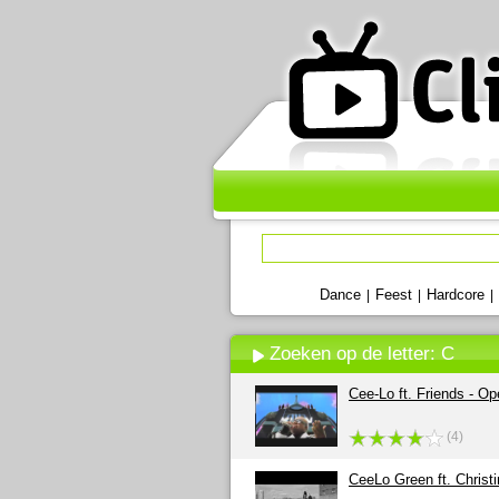
Dance
Feest
Hardcore
|
|
|
Zoeken op de letter: C
Cee-Lo ft. Friends - O
(4)
CeeLo Green ft. Christi