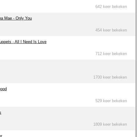
642 keer bekeken
na Mae - Only You
454 keer bekeken
ppets - All I Need Is Love
712 keer bekeken
1700 keer bekeken
good
529 keer bekeken
s
1809 keer bekeken
er