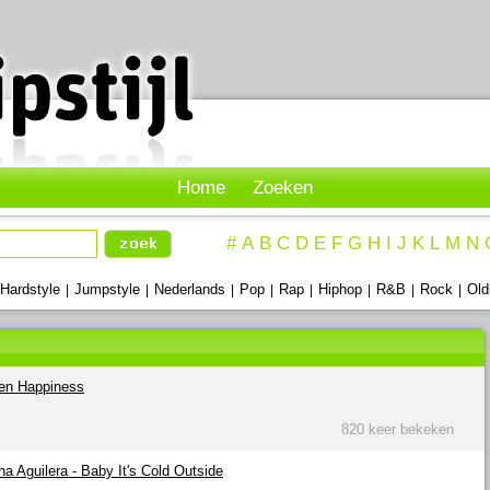
Home
Zoeken
#
A
B
C
D
E
F
G
H
I
J
K
L
M
N
Hardstyle
Jumpstyle
Nederlands
Pop
Rap
Hiphop
R&B
Rock
Old
|
|
|
|
|
|
|
|
pen Happiness
820 keer bekeken
na Aguilera - Baby It's Cold Outside