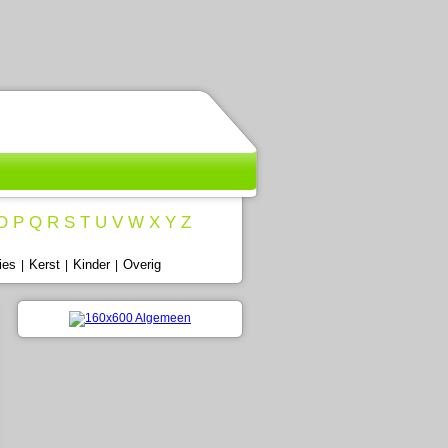
O
P
Q
R
S
T
U
V
W
X
Y
Z
ies
Kerst
Kinder
Overig
|
|
|