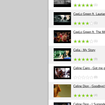
(1)
CeeLo Green ft. Lauria
(1)
CeeLo Green ft. The Mu
(1)
Celia - My Story
(9)
Celine Cairo - Got me 
(0)
Celine Dion - Goodbye'
(4)
Celine Dion - I Surrend