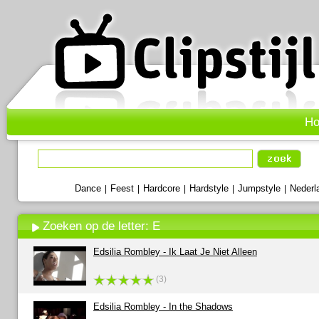
H
Dance
Feest
Hardcore
Hardstyle
Jumpstyle
Nederl
|
|
|
|
|
Zoeken op de letter: E
Edsilia Rombley - Ik Laat Je Niet Alleen
(3)
Edsilia Rombley - In the Shadows