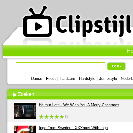
H
Dance
Feest
Hardcore
Hardstyle
Jumpstyle
Nederl
|
|
|
|
|
Zoeken
Helmut Lotti - We Wish You A Merry Christmas
(3)
Inga From Sweden - XXXmas With Inga