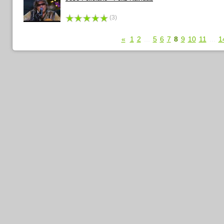
(3)
«
1
2
...
5
6
7
8
9
10
11
...
1