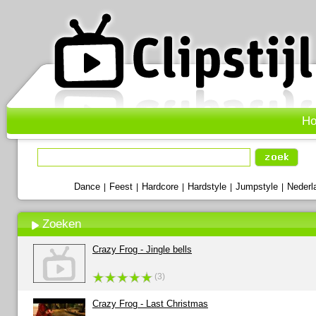
H
Dance
Feest
Hardcore
Hardstyle
Jumpstyle
Nederl
|
|
|
|
|
Zoeken
Crazy Frog - Jingle bells
(3)
Crazy Frog - Last Christmas