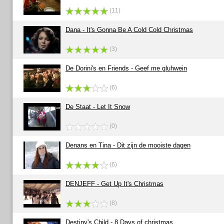
(11)
Dana - It's Gonna Be A Cold Cold Christmas
(3)
De Dorini's en Friends - Geef me gluhwein
(6)
De Staat - Let It Snow
(0)
Denans en Tina - Dit zijn de mooiste dagen
(6)
DENJEFF - Get Up It's Christmas
(8)
Destiny's Child - 8 Days of christmas