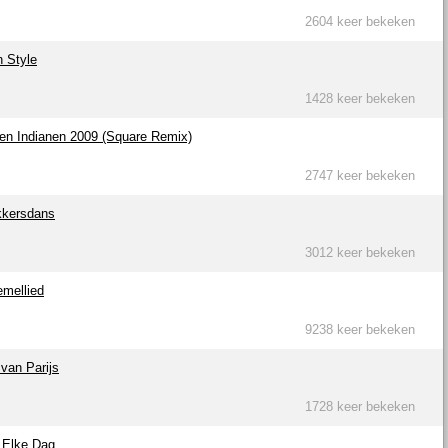
2604 keer bekeken
n Style
1428 keer bekeken
en Indianen 2009 (Square Remix)
2747 keer bekeken
kkersdans
3012 keer bekeken
emellied
9238 keer bekeken
 van Parijs
1728 keer bekeken
 Elke Dag