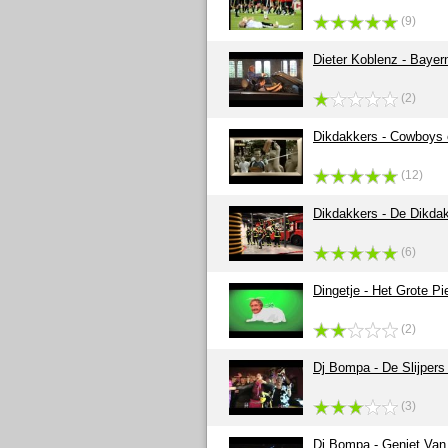
(9)
Dieter Koblenz - Bayer
(2)
Dikdakkers - Cowboys 
(12)
Dikdakkers - De Dikda
(6)
Dingetje - Het Grote Pi
(2)
Dj Bompa - De Slijpers
(3)
Dj Bompa - Geniet Van