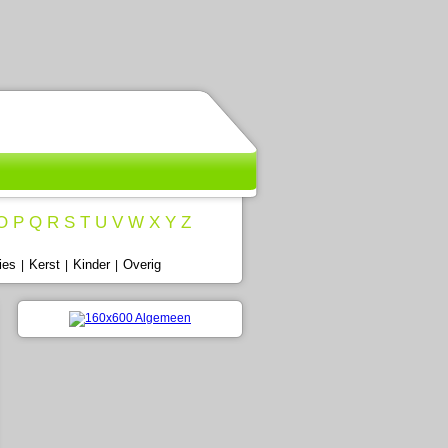
O
P
Q
R
S
T
U
V
W
X
Y
Z
ies
Kerst
Kinder
Overig
|
|
|