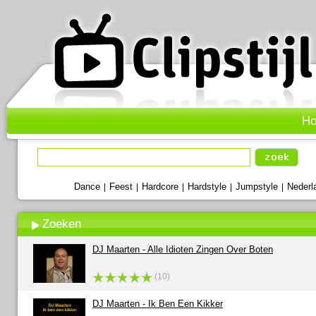
H
Dance
Feest
Hardcore
Hardstyle
Jumpstyle
Nederl
|
|
|
|
|
Zoeken
DJ Maarten - Alle Idioten Zingen Over Boten
(10)
DJ Maarten - Ik Ben Een Kikker